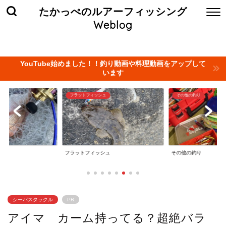
たかっぺのルアーフィッシング
Weblog
ホーム
お問い合わせ
当サイト管理人について
プライバ
YouTube始めました！！釣り動画や料理動画をアップして
います
その他の釣り
釣りのお小遣い稼ぎ（副業
ュ
その他の釣り
釣りのお小遣い稼ぎ（
シーバスタックル
PR
アイマ カーム持ってる？超絶バラ