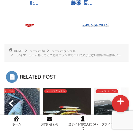
ホーム
HOME
シーバス編
シーバスタックル
アイマ カーム持ってる？超絶バランスでバチに欠かせない往年の名作ルアー
お問い合わせ
当サイト管理人について
RELATED POST
バスタックル
シーバスタックル
その他
ホーム
お問い合わせ
当サイト管理人につい
プライバシーポリシー
て
シーバス用ゲームベ