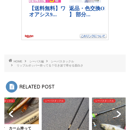
HOME
シーバス編
シーバスタックル
リップルポッパー持ってる？引き波で寄せる面白さ
RELATED POST
バスタックル
シーバスタックル
シーバスタックル
イマ カーム持って