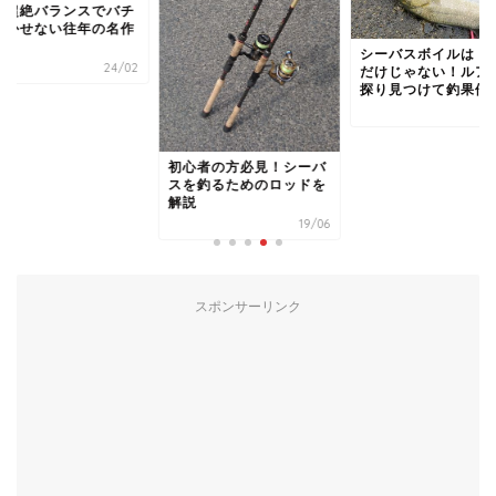
？超絶バランスでバチ
欠かせない往年の名作
.
シーバスボイルはト
24/02
だけじゃない！ルア
探り見つけて釣果倍
2
初心者の方必見！シーバ
スを釣るためのロッドを
解説
19/06
スポンサーリンク