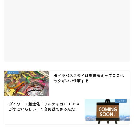
タイラバネクタイは剣屋替え玉プロスペ
ックがいい仕事する
ダイワＬＪ超進化！ソルティガＬＪ ＥＸ
がすごいらしい！１台何役できるんだ...