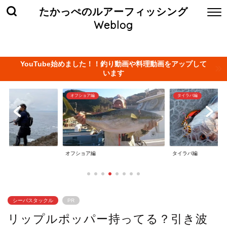
たかっぺのルアーフィッシング
Weblog
ホーム
お問い合わせ
当サイト管理人について
プライバ
YouTube始めました！！釣り動画や料理動画をアップして
います
オフショア編
タイラバ編
オフショア編
タイラバ編
シーバスタックル
PR
リップルポッパー持ってる？引き波