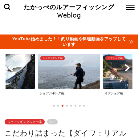
たかっぺのルアーフィッシング
Weblog
ホーム
お問い合わせ
当サイト管理人について
プライバ
YouTube始めました！！釣り動画や料理動画をアップして
います
オフショア編
タイラバ編
オフショア編
タイラバ編
ショアジギングルアー編
PR
こだわり詰まった【ダイワ：リアル