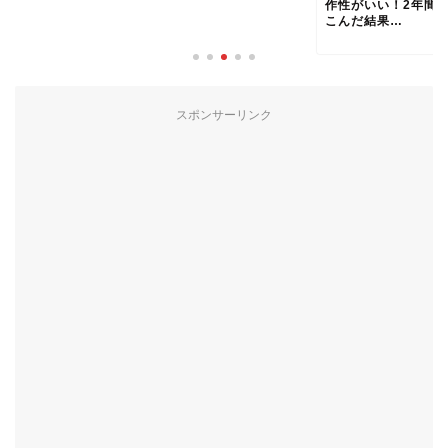
作性がいい！2年間使い
2
こんだ結果…
21/03
スポンサーリンク