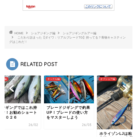
HOME
ショアジギング編
ショアジギングルアー編
こだわり詰まった【ダイワ：リアルブレードTG】持ってる？青物キャスティン
グはこれだ！
RELATED POST
クル編
オフショア編
タックル編
レードジギングで釣果
P！ブレードの使い方
マスターしよう
アシストフックは自
26/03
面白い！ニードルを
てアシストラインを
ホライゾンLJは粘りと操