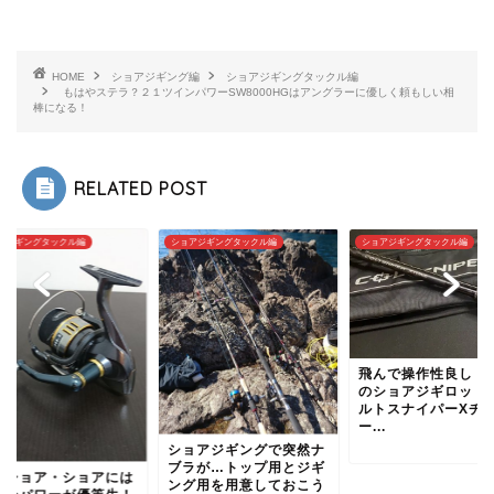
HOME
ショアジギング編
ショアジギングタックル編
もはやステラ？２１ツインパワーSW8000HGはアングラーに優しく頼もしい相
棒になる！
RELATED POST
ョアジギングタックル編
ショアジギングタックル編
ショアジギングタックル編
飛んで操作性良し！最高
のショアジギロッド！コ
ルトスナイパーXチュ
ー...
21/08
ョアジギングで突然ナ
ラが…トップ用とジギ
ショアジギングで
グ用を用意しておこう