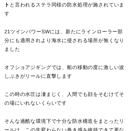
ト
と言われるステラ同様の防水処理が施されていま
す
21ツインパワーSWには、新たにラインローラー部
分にも適用されより海水に侵される場所が無くなり
ました
オフショアジギングでは、船の移動の度に激しい波
しぶきがリールに直撃します
この時の
水圧は凄まじく、人間でも顔をそむけてそ
の場にいれないくらい
です
そんな
過酷な環境下で十分な防水構造をまとったリ
ールは、この先変わらない巻き感を維持できて更な