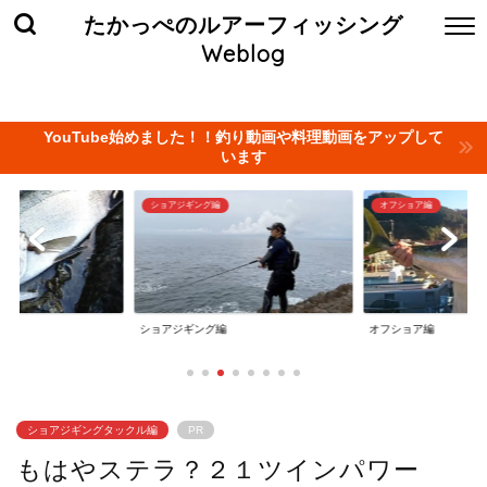
たかっぺのルアーフィッシング
Weblog
ホーム
お問い合わせ
当サイト管理人について
プライバ
YouTube始めました！！釣り動画や料理動画をアップして
います
編
オフショア編
タイラバ編
編
オフショア編
タイラバ編
ショアジギングタックル編
PR
もはやステラ？２１ツインパワー