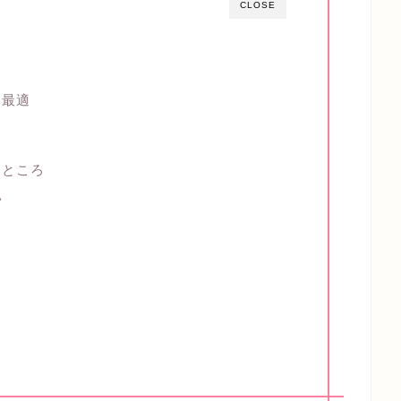
CLOSE
に最適
いところ
い