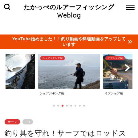
たかっぺのルアーフィッシング
Weblog
ホーム
お問い合わせ
当サイト管理人について
プライバ
YouTube始めました！！釣り動画や料理動画をアップして
います
オフショア編
タイラバ編
オフショア編
タイラバ編
サーフ
PR
釣り具を守れ！サーフではロッドス