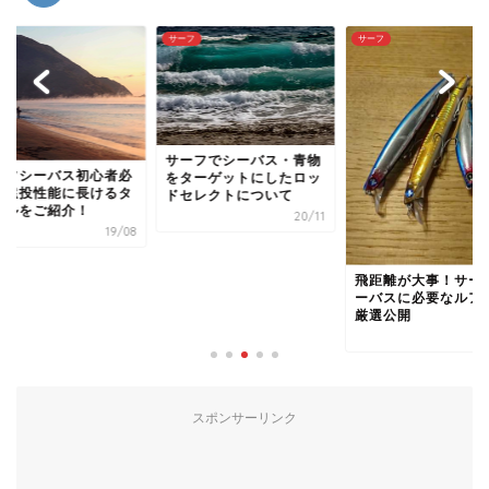
フ
サーフ
サーフ
ーフでシーバス・青物
シーバスポイントを
ターゲットにしたロッ
出せ！サーフでシー
セレクトについて
を釣る方法を解説
20/11
1
飛距離が大事！サーフシ
ーバスに必要なルアーを
厳選公開
19/08
スポンサーリンク