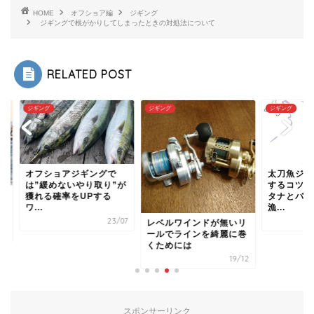
HOME
オフショア編
ジギング
ジギングで根がかりしてしまったときの対処法について
RELATED POST
ング
ジギング
ジギング
フショアジギングで
太刀魚ジギングで数
”緩めないやり取り”が
するコツは？パター
れる確率をUPする
タナとバラシ対策で
.
漁...
23/07
2
レベルワインドが無いリ
ールでラインを綺麗に巻
くためには
19/12
スポンサーリンク