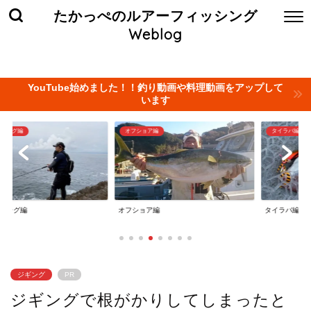
たかっぺのルアーフィッシング
Weblog
ホーム
お問い合わせ
当サイト管理人について
プライバ
YouTube始めました！！釣り動画や料理動画をアップして
います
オフショア編
タイラバ編
オフショア編
タイラバ編
ジギング
PR
ジギングで根がかりしてしまったと