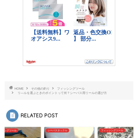
HOME
その他の釣り
フィッシングツール
リ―ルを選ぶときのポイントって何？シーバス用リールの選び方
RELATED POST
バスタックル
フィッシングツール
シーバス編