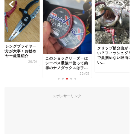
クリップ部分曲がってな
PEラインコーティン
い？フィッシュグリップ
気にしてる？トラブ
で魚掴めない理由につ
のショックリーダーは
回避する為に必須な
い...
ーバス最強!?使って納
2
のナノダックスは手...
21/07
22/05
スポンサーリンク