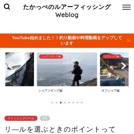
たかっぺのルアーフィッシング
Weblog
ホーム
お問い合わせ
当サイト管理人について
プライバ
YouTube始めました！！釣り動画や料理動画をアップして
います
オフショア編
タイラバ編
オフショア編
タイラバ編
フィッシングツール
PR
リ―ルを選ぶときのポイントって