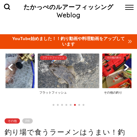
たかっぺのルアーフィッシング
Weblog
ホーム
お問い合わせ
当サイト管理人について
プライバ
YouTube始めました！！釣り動画や料理動画をアップして
います
その他の釣り
釣りのお小遣い稼ぎ（副業
ュ
その他の釣り
釣りのお小遣い稼ぎ（
その他
PR
釣り場で食うラーメンはうまい！釣