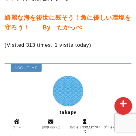
綺麗な海を後世に残そう！魚に優しい環境を
守ろう！ By たかっぺ
ホーム
(Visited 313 times, 1 visits today)
お問い合わせ
ABOUT ME
当サイト管理人について
takape
伊勢湾でのルアーフィッシングに情熱をささぐ、体はガ
ホーム
お問い合わせ
当サイト管理人につい
プライバシーポリシー
タガタの熱血サラリーマン中年アングラーです。 長い
て