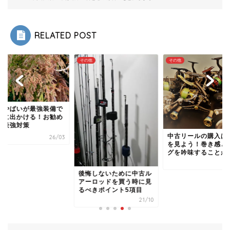
RELATED POST
他
その他
その他
粉やばいが最強装備で
りに出かける！お勧め
粉最強対策
中古リールの購入は
26/03
を見よう！巻き感と
グを吟味することが
2
後悔しないために中古ル
アーロッドを買う時に見
るべきポイント5項目
21/10