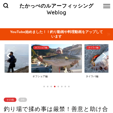
たかっぺのルアーフィッシング
Weblog
ホーム
お問い合わせ
当サイト管理人について
プライバ
YouTube始めました！！釣り動画や料理動画をアップして
います
オフショア編
タイラバ編
オフショア編
タイラバ編
その他
PR
釣り場で揉め事は厳禁！善意と助け合