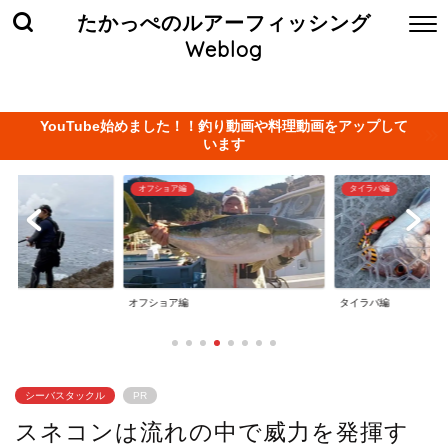
たかっぺのルアーフィッシング
Weblog
ホーム
お問い合わせ
当サイト管理人について
プライバ
YouTube始めました！！釣り動画や料理動画をアップして
います
オフショア編
タイラバ編
オフショア編
タイラバ編
シーバスタックル
PR
スネコンは流れの中で威力を発揮す