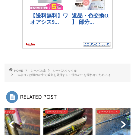
HOME
シーバス編
シーバスタックル
スネコンは流れの中で威力を発揮する！流れの中を漂わせるためには
RELATED POST
バスタックル
シーバスタックル
シーバスタックル