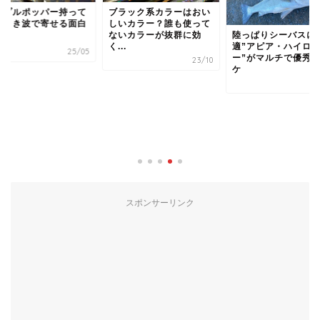
ップルポッパー持って
ブラック系カラーはおい
？引き波で寄せる面白
しいカラー？誰も使って
ないカラーが抜群に効
陸っぱりシーバスに
く...
適”アピア・ハイロ
25/05
ー”がマルチで優秀
23/10
ケ
2
スポンサーリンク