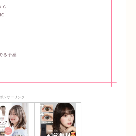
ＸＧ
HG
がでる予感…
ポンサーリンク